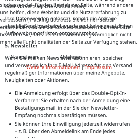
sind essenziell für den Betrieb der Seite, während andere
oder vorvertragliche Maßnahmen)
uns helfen, diese Website und die Nutzererfahrung zu
Ihre Daten werden gelöscht, sobald die Anfrage
verbessern (Tracking Cookies). Sie können selbst
abschließend bearbeitet wurde und keine gesetzlichen
entscheiden, ob Sie die Cookies zulassen möchten. Bitte
Aufbewahrungsfristen entgegenstehen.
beachten Sie, dass bei einer Ablehnung womöglich nicht
mehr alle Funktionalitäten der Seite zur Verfügung stehen.
5. Newsletter
Akzeptieren
Ablehnen
Wenn Sie meinen Newsletter abonnieren, speicher
und verwende ich Ihre E-Mail-Adresse für den Versand
Weitere Informationen
|
Impressum
regelmäßiger Informationen über meine Angebote,
Neuigkeiten oder Aktionen.
Die Anmeldung erfolgt über das Double-Opt-In-
Verfahren: Sie erhalten nach der Anmeldung eine
Bestätigungsmail, in der Sie den Newsletter-
Empfang nochmals bestätigen müssen.
Sie können Ihre Einwilligung jederzeit widerrufen
– z. B. über den Abmeldelink am Ende jedes